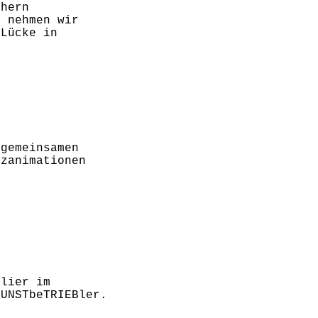
chern
l nehmen wir
 Lücke in
 gemeinsamen
rzanimationen
elier im
KUNSTbeTRIEBler.