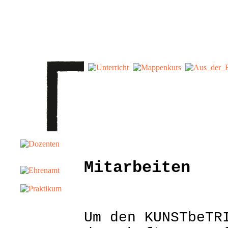
Mitarbeiten
Um den KUNSTbeTR