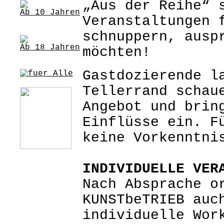
„Aus der Reihe“ 
Veranstaltungen 
schnuppern, ausp
möchten!
Gastdozierende l
Tellerrand schau
Angebot und brin
Einflüsse ein. F
keine Vorkenntni
INDIVIDUELLE VER
Nach Absprache o
KUNSTbeTRIEB auc
individuelle Wor