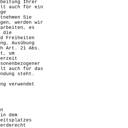
rbeitung Ihrer
ilt auch für ein
ige
ntnehmen Sie
egen, werden wir
rarbeiten, es
r die
nd Freiheiten
ung, Ausübung
ch Art. 21 Abs.
et, um
derzeit
rsonenbezogener
ilt auch für das
indung steht.
ung verwendet
e
in
 in dem
beitsplatzes
werderecht