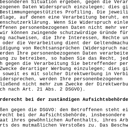
besonderen Situation ergeben, gegen die Vera
zogenen Daten Widerspruch einzulegen; dies g
Bestimmungengestütztes Profiling. Die jeweil
dlage, auf denen eine Verarbeitung beruht, e
enschutzerklärung. Wenn Sie Widerspruch einl
ffenen personenbezogenen Daten nicht mehr ve
wir können zwingende schutzwürdige Gründe fü
ng nachweisen, die Ihre Interessen, Rechte u
 oder die Verarbeitung dient der Geltendmach
idigung von Rechtsansprüchen (Widerspruch na
erden Ihre personenbezogenen Daten verarbeit
ung zu betreiben, so haben Sie das Recht, je
h gegen die Verarbeitung Sie betreffender pe
Zwecke derartiger Werbung einzulegen; dies g
 soweit es mit solcher Direktwerbung in Verb
idersprechen, werden Ihre personenbezogenen
ließend nicht mehr zum Zwecke der Direktwerb
ch nach Art. 21 Abs. 2 DSGVO).
rderecht bei der zuständigen Aufsichtsbehörd
ßen gegen die DSGVO: den Betroffenen steht e
recht bei der Aufsichtsbehörde, insbesondere
aat ihres gewöhnlichen Aufenthalts, ihres Ar
rts des mutmaßlichen Verstoßes zu. Das Besch