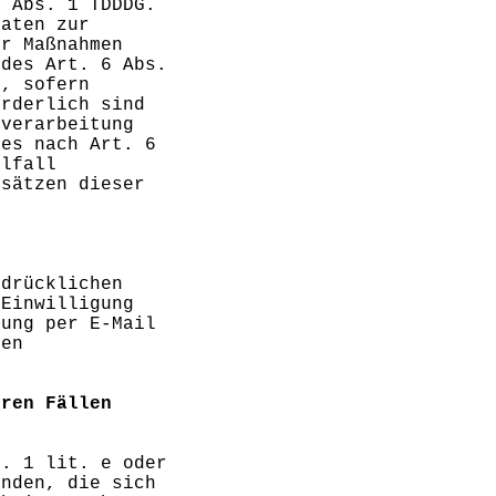
5 Abs. 1 TDDDG.
Daten zur
er Maßnahmen
 des Art. 6 Abs.
n, sofern
orderlich sind
nverarbeitung
ses nach Art. 6
elfall
bsätzen dieser
sdrücklichen
 Einwilligung
lung per E-Mail
ten
eren Fällen
s. 1 lit. e oder
ünden, die sich