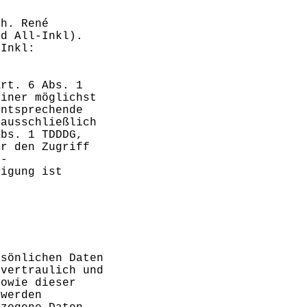
nh. René
nd All-Inkl).
-Inkl:
Art. 6 Abs. 1
einer möglichst
entsprechende
 ausschließlich
Abs. 1 TDDDG,
er den Zugriff
e-
ligung ist
rsönlichen Daten
 vertraulich und
sowie dieser
 werden