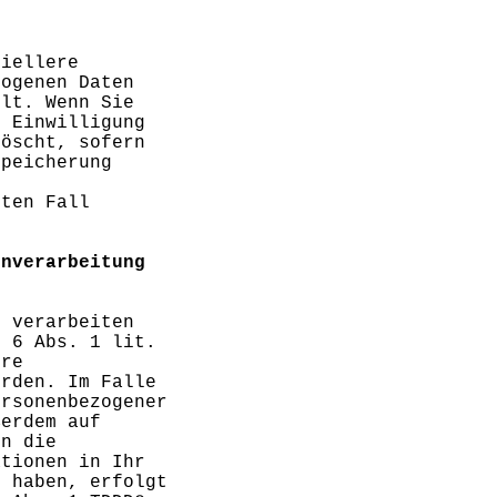
ziellere
zogenen Daten
llt. Wenn Sie
e Einwilligung
löscht, sofern
Speicherung
r
nten Fall
enverarbeitung
, verarbeiten
. 6 Abs. 1 lit.
ere
erden. Im Falle
ersonenbezogener
ßerdem auf
in die
ationen in Ihr
t haben, erfolgt