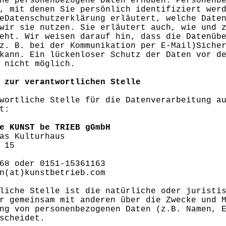
ne personenbezogene Daten erhoben. Personenb
, mit denen Sie persönlich identifiziert wer
eDatenschutzerklärung erläutert, welche Date
wir sie nutzen. Sie erläutert auch, wie und 
eht. Wir weisen darauf hin, dass die Datenüb
z. B. bei der Kommunikation per E-Mail)Siche
kann. Ein lückenloser Schutz der Daten vor d
 nicht möglich.
 zur verantwortlichen Stelle
wortliche Stelle für die Datenverarbeitung a
t:
e KUNST be TRIEB gGmbH
as Kulturhaus
 15
68 oder 0151-15361163
n(at)kunstbetrieb.com
liche Stelle ist die natürliche oder juristi
r gemeinsam mit anderen über die Zwecke und 
ng von personenbezogenen Daten (z.B. Namen, 
scheidet.