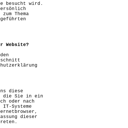
te besucht wird.
persönlich
n zum Thema
fgeführten
er Website?
 den
bschnitt
chutzerklärung
uns diese
, die Sie in ein
sch oder nach
e IT-Systeme
ternetbrowser,
fassung dieser
treten.