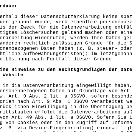
rdauer
erhalb dieser Datenschutzerklärung keine spe
uer genannt wurde, verbleibenIhre personenbe
is der Zweck für die Datenverarbeitung entfä
tigtes Löschersuchen geltend machen oder ein
erarbeitung widerrufen, werden Ihre Daten ge
anderen rechtlich zulässigen Gründe für die 
onenbezogenen Daten haben (z. B. steuer- ode
htliche Aufbewahrungsfristen); im letztgenan
e Löschung nach Fortfall dieser Gründe.
ine Hinweise zu den Rechtsgrundlagen der Dat
 Website
 in die Datenverarbeitung eingewilligt haben
ersonenbezogenen Daten auf Grundlage von Art
w. Art. 9 Abs. 2 lit. a DSGVO, sofern besond
orien nach Art. 9 Abs. 1 DSGVO verarbeitet w
rücklichen Einwilligung in die Übertragung p
rittstaaten erfolgt die Datenverarbeitung au
von Art. 49 Abs. 1 lit. a DSGVO. Sofern Sie 
g von Cookies oder in den Zugriff auf Inform
z. B. via Device-Fingerprinting) eingewillig