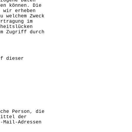
ezogene Daten
den können. Die
n wir erheben
zu welchem Zweck
ertragung im
rheitslücken
em Zugriff durch
uf dieser
sche Person, die
Mittel der
E-Mail-Adressen