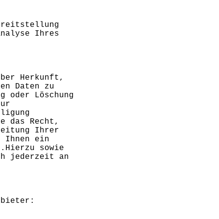
ereitstellung
Analyse Ihres
über Herkunft,
nen Daten zu
ng oder Löschung
zur
lligung
ie das Recht,
beitung Ihrer
t Ihnen ein
u.Hierzu sowie
ch jederzeit an
nbieter: