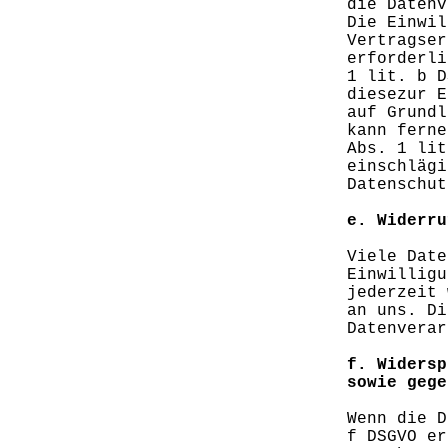
die Datenv
Die Einwil
Vertragser
erforderli
1 lit. b D
diesezur E
auf Grundl
kann ferne
Abs. 1 lit
einschlägi
Datenschut
e. Widerru
Viele Date
Einwilligu
jederzeit 
an uns. Di
Datenverar
f. Widersp
sowie gege
Wenn die D
f DSGVO er