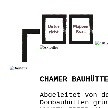
CHAMER BAUHÜTT
Abgeleitet von d
Dombauhütten grü