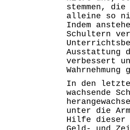
stemmen, die
alleine so n
Indem ansteh
Schultern ve
Unterrichtsb
Ausstattung 
verbessert u
Wahrnehmung 
In den letzt
wachsende Sc
herangewachs
unter die Ar
Hilfe dieser
Geld- und Ze